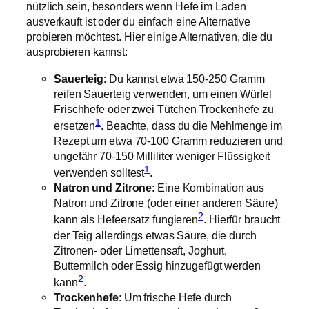
nützlich sein, besonders wenn Hefe im Laden
ausverkauft ist oder du einfach eine Alternative
probieren möchtest. Hier einige Alternativen, die du
ausprobieren kannst:
Sauerteig
: Du kannst etwa 150-250 Gramm
reifen Sauerteig verwenden, um einen Würfel
Frischhefe oder zwei Tütchen Trockenhefe zu
1
ersetzen
. Beachte, dass du die Mehlmenge im
Rezept um etwa 70-100 Gramm reduzieren und
ungefähr 70-150 Milliliter weniger Flüssigkeit
1
verwenden solltest
.
Natron und Zitrone
: Eine Kombination aus
Natron und Zitrone (oder einer anderen Säure)
2
kann als Hefeersatz fungieren
. Hierfür braucht
der Teig allerdings etwas Säure, die durch
Zitronen- oder Limettensaft, Joghurt,
Buttermilch oder Essig hinzugefügt werden
2
kann
.
Trockenhefe
: Um frische Hefe durch